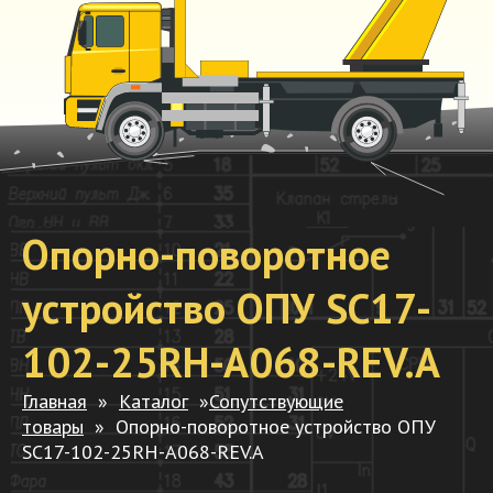
Опорно-поворотное
устройство ОПУ SC17-
102-25RH-A068-REV.A
Главная
»
Каталог
»
Сопутствующие
товары
»
Опорно-поворотное устройство ОПУ
SC17-102-25RH-A068-REV.A